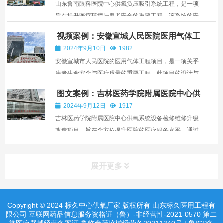
山东鲁南眼科医院中心供氧负压吸引系统工程，是一项
设备，...
旨在提升医疗环境与患者安全的重要工程。该系统的安
装涵盖了先进的供氧设备和负压吸引装置，以确保医院
视频案例：安徽宣城人民医院医用气体工
在眼科手术和治疗过程中，能够提供稳定而高效的氧气
程
2024年9月10日
1982
支持，创造一个洁净、安全的手术环境。同时，系统的
安徽宣城市人民医院的医用气体工程项目，是一项关乎
设计与...
患者生命安全与医疗质量的重要工程。此项目的设计与
施工将严格遵循国家标准，结合医院的实际需求，打造
图文案例：吉林医药学院附属医院中心供
高效、安全的医用气体供应系统。通过先进的技术手段
氧系统设备检修维修升级改造
2024年9月12日
1917
与科学的管理理念，确保为医生与患者提供稳定的氧
吉林医药学院附属医院中心供氧系统设备检修维修升级
气、氮气...
改造项目，旨在全方位提升医院的医疗服务水平。通过
对现有供氧系统设备的全面检查、维修与升级，更好地
保障患者的生命安全和健康。此次改造工程不仅引进了
展开更多
最新的技术和设备，还注重优化系统运行效率，确保供
氧更加...
Copyright © 2024 标久中心供氧厂家 版权所有 山东标久医用工程有
产品分类
product
限公司 互联网药品信息服务资格证（鲁）-非经营性-2021-0570 第二